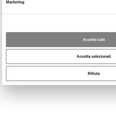
Marketing
Blocco Carte
Trasparenza
Privacy
Cookies
Sicurezza
PSD2
Accessibilità
Accetta tutti
Rapporti Dormienti
Note Legali
Modello 231
Accetta selezionati
Whistleblowing
Reclami e ABF
2011-2026 © Banca Sistema S.p.A.
Rifiuta
-
P.IVA 12870770158