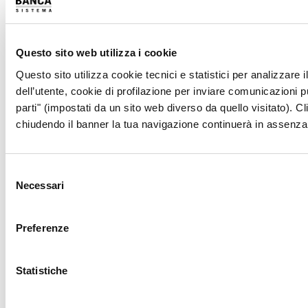
Largo Augusto 1/A, ang. via Verziere 13 - 20122 Milano
Tel. +39 02 802801
Fax. +39 02 72093979
Questo sito web utilizza i cookie
info@bancasistema.it
Dati
Questo sito utilizza cookie tecnici e statistici per analizzare 
Contatti
dell’utente, cookie di profilazione per inviare comunicazioni pu
Società appartenente al Gruppo Banca CF+, iscritto all’Albo dei
parti" (impostati da un sito web diverso da quello visitato). Cl
Gruppi Bancari, e soggetta all’attività di direzione e
chiudendo il banner la tua navigazione continuerà in assenza 
coordinamento di Banca CF+ S.p.A.
LAVORA CON NOI
TRASPARENZA
Selezione
MOBILE BANKING
Necessari
del
consenso
Preferenze
SEGUICI SUI SOCIAL
Statistiche
Link Utili