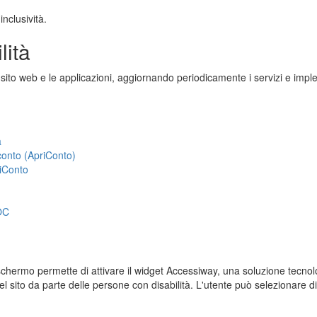
inclusività.
lità
 sito web e le applicazioni, aggiornando periodicamente i servizi e impl
a
 conto (ApriConto)
riConto
OC
lo schermo permette di attivare il widget Accessiway, una soluzione tec
el sito da parte delle persone con disabilità. L'utente può selezionare div