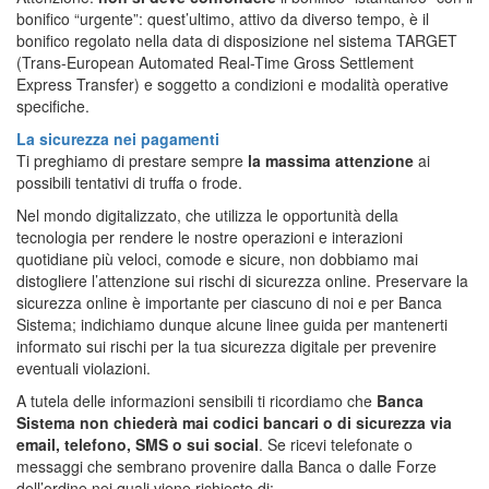
bonifico “urgente”: quest’ultimo, attivo da diverso tempo, è il
bonifico regolato nella data di disposizione nel sistema TARGET
(Trans-European Automated Real-Time Gross Settlement
Express Transfer) e soggetto a condizioni e modalità operative
specifiche.
La sicurezza nei pagamenti
Ti preghiamo di prestare sempre
la massima attenzione
ai
possibili tentativi di truffa o frode.
Nel mondo digitalizzato, che utilizza le opportunità della
tecnologia per rendere le nostre operazioni e interazioni
quotidiane più veloci, comode e sicure, non dobbiamo mai
distogliere l’attenzione sui rischi di sicurezza online. Preservare la
sicurezza online è importante per ciascuno di noi e per Banca
Sistema; indichiamo dunque alcune linee guida per mantenerti
informato sui rischi per la tua sicurezza digitale per prevenire
eventuali violazioni.
A tutela delle informazioni sensibili ti ricordiamo che
Banca
Sistema non chiederà mai codici bancari o di sicurezza via
email, telefono, SMS o sui social
. Se ricevi telefonate o
messaggi che sembrano provenire dalla Banca o dalle Forze
dell’ordine nei quali viene richiesto di: