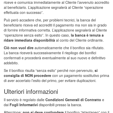
riceve e comunica immediatamente al Cliente l’avvenuto accredito
al beneficiario. L’applicazione segnalerà al Cliente “operazione
effettuata con successo”.
Può però accadere che, per problemi tecnici, la banca del
beneficiario riceva ed accrediti il pagamento ma non sia in grado
di fornire informativa corretta. L’applicazione segnalerà al Cliente
“operazione senza esito”. In questo caso,
la banca è tenuta a
ridare immediata disponibilità
al conto del Cliente ordinante.
Ciò non vuol dire
automaticamente che il bonifico sia rifiutato.
La banca riceverà successivamente il riepilogo dei bonifici
confermati e procederà eventualmente al suo nuovo e definitivo
addebito.
Se il bonifico risulta “senza esito” perché non pervenuto,
si
consiglia di NON procedere
con un pagamento sostitutivo prima
di aver accertato l’esito del primo, per evitare duplicazioni.
Ulteriori informazioni
Il servizio è regolato dalle
Condizioni Generali di Contratto
e
dai
Fogli Informativi
disponibili presso la banca.
Attenzione:
non si deve confondere
il bonifico “istantaneo” con il