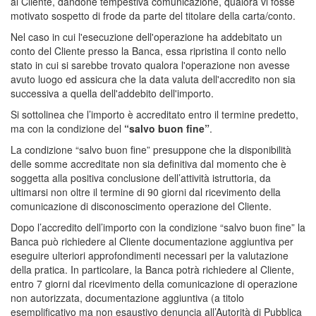
al Cliente, dandone tempestiva comunicazione, qualora vi fosse
motivato sospetto di frode da parte del titolare della carta/conto.
Nel caso in cui l'esecuzione dell'operazione ha addebitato un
conto del Cliente presso la Banca, essa ripristina il conto nello
stato in cui si sarebbe trovato qualora l'operazione non avesse
avuto luogo ed assicura che la data valuta dell'accredito non sia
successiva a quella dell'addebito dell'importo.
Si sottolinea che l’importo è accreditato entro il termine predetto,
ma con la condizione del
“salvo buon fine”
.
La condizione “salvo buon fine” presuppone che la disponibilità
delle somme accreditate non sia definitiva dal momento che è
soggetta alla positiva conclusione dell’attività istruttoria, da
ultimarsi non oltre il termine di 90 giorni dal ricevimento della
comunicazione di disconoscimento operazione del Cliente.
Dopo l’accredito dell’importo con la condizione “salvo buon fine” la
Banca può richiedere al Cliente documentazione aggiuntiva per
eseguire ulteriori approfondimenti necessari per la valutazione
della pratica. In particolare, la Banca potrà richiedere al Cliente,
entro 7 giorni dal ricevimento della comunicazione di operazione
non autorizzata, documentazione aggiuntiva (a titolo
esemplificativo ma non esaustivo denuncia all’Autorità di Pubblica