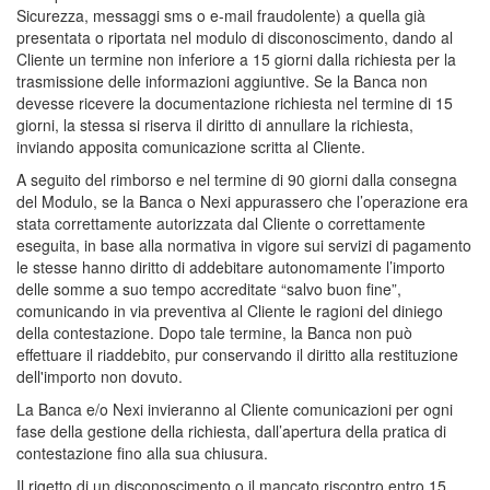
Sicurezza, messaggi sms o e-mail fraudolente) a quella già
presentata o riportata nel modulo di disconoscimento, dando al
Cliente un termine non inferiore a 15 giorni dalla richiesta per la
trasmissione delle informazioni aggiuntive. Se la Banca non
devesse ricevere la documentazione richiesta nel termine di 15
giorni, la stessa si riserva il diritto di annullare la richiesta,
inviando apposita comunicazione scritta al Cliente.
A seguito del rimborso e nel termine di 90 giorni dalla consegna
del Modulo, se la Banca o Nexi appurassero che l’operazione era
stata correttamente autorizzata dal Cliente o correttamente
eseguita, in base alla normativa in vigore sui servizi di pagamento
le stesse hanno diritto di addebitare autonomamente l’importo
delle somme a suo tempo accreditate “salvo buon fine”,
comunicando in via preventiva al Cliente le ragioni del diniego
della contestazione. Dopo tale termine, la Banca non può
effettuare il riaddebito, pur conservando il diritto alla restituzione
dell'importo non dovuto.
La Banca e/o Nexi invieranno al Cliente comunicazioni per ogni
fase della gestione della richiesta, dall’apertura della pratica di
contestazione fino alla sua chiusura.
Il rigetto di un disconoscimento o il mancato riscontro entro 15