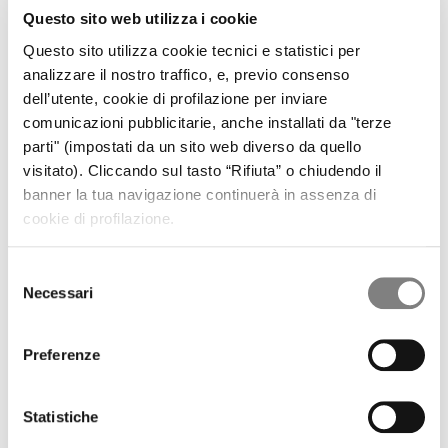
OPA CF+ SU BANCA SISTEMA
OPA OBBLIGATORIA CF+ SU BANCA SISTEMA
Questo sito web utilizza i cookie
GOVERNANCE
Questo sito utilizza cookie tecnici e statistici per
CORPORATE GOVERNANCE
analizzare il nostro traffico, e, previo consenso
DOCUMENTI SOCIETARI
dell’utente, cookie di profilazione per inviare
REMUNERAZIONE
RELAZIONI SUL GOVERNO SOCIETARIO
comunicazioni pubblicitarie, anche installati da "terze
ASSEMBLEA DEGLI AZIONISTI
parti" (impostati da un sito web diverso da quello
OPERAZIONI SOCIETARIE
visitato). Cliccando sul tasto “Rifiuta” o chiudendo il
PARTI CORRELATE E SOGGETTI COLLEGATI
banner la tua navigazione continuerà in assenza di
PROCEDURA IN MATERIA DI MARKET ABUSE
cookie di profilazione.
VOTO MAGGIORATO
MEDIA
COMUNICATI STAMPA
Selezione
CONTATTI
Necessari
del
CONTATTI
consenso
Liquidity Provider
Preferenze
In questa sezione potete trovare tutte le comunicazioni in merito
Statistiche
alle attività di sostegno della liquidità del titolo di Banca Sistema
sull'MTA (Mercato Telematico Azionario), mercato regolamentato