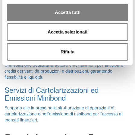
liquidità.
Accetta tutti
Gestione e Recupero Crediti
Un servizio completo che copre l'intero ciclo di vita del credito, dal
Accetta selezionati
monitoraggio al recupero, per ottimizzare la gestione e ridurre i
rischi operativi.
Rifiuta
Crediti Entertainment
Una soluzione dedicata al settore entertainment per anticipare i
crediti derivanti da produzioni e distribuzioni, garantendo
flessibilità e liquidità.
Servizi di Cartolarizzazioni ed
Emissioni Minibond
Supporto alle imprese nella strutturazione di operazioni di
cartolarizzazione e nell'emissione di minibond per l'accesso ai
mercati finanziari.