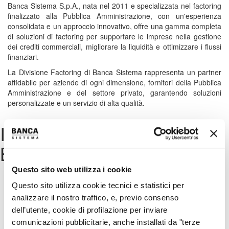
Banca Sistema S.p.A., nata nel 2011 e specializzata nel factoring
finalizzato alla Pubblica Amministrazione, con un'esperienza
consolidata e un approccio innovativo, offre una gamma completa
di soluzioni di factoring per supportare le imprese nella gestione
dei crediti commerciali, migliorare la liquidità e ottimizzare i flussi
finanziari.
La Divisione Factoring di Banca Sistema rappresenta un partner
affidabile per aziende di ogni dimensione, fornitori della Pubblica
Amministrazione e del settore privato, garantendo soluzioni
personalizzate e un servizio di alta qualità.
I servizi di Factoring di
Banca Sistema
Questo sito web utilizza i cookie
Factoring Pro Soluto
Questo sito utilizza cookie tecnici e statistici per
analizzare il nostro traffico, e, previo consenso
Questo servizio consente alle aziende di trasferire definitivamente
dell’utente, cookie di profilazione per inviare
i propri crediti commerciali a Banca Sistema, riducendo i rischi di
insolvenza e migliorando la prevedibilità dei flussi di cassa.
comunicazioni pubblicitarie, anche installati da "terze