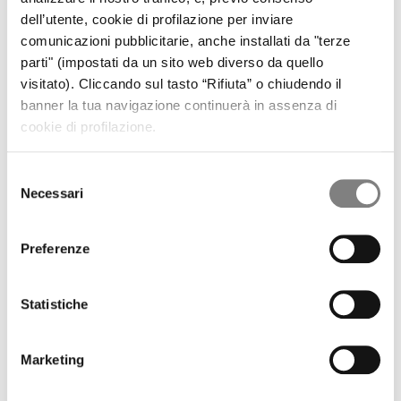
OPA CF+ SU BANCA SISTEMA
OPA OBBLIGATORIA CF+ SU BANCA SISTEMA
dell’utente, cookie di profilazione per inviare
GOVERNANCE
comunicazioni pubblicitarie, anche installati da "terze
CORPORATE GOVERNANCE
parti" (impostati da un sito web diverso da quello
DOCUMENTI SOCIETARI
visitato). Cliccando sul tasto “Rifiuta” o chiudendo il
REMUNERAZIONE
banner la tua navigazione continuerà in assenza di
RELAZIONI SUL GOVERNO SOCIETARIO
ASSEMBLEA DEGLI AZIONISTI
cookie di profilazione.
OPERAZIONI SOCIETARIE
PARTI CORRELATE E SOGGETTI COLLEGATI
Selezione
PROCEDURA IN MATERIA DI MARKET ABUSE
Necessari
VOTO MAGGIORATO
del
MEDIA
consenso
COMUNICATI STAMPA
Preferenze
CONTATTI
CONTATTI
Statistiche
Azionisti
Azionista
% sul capitale ordinario
% sul capitale votante
Marketing
Banca CF+