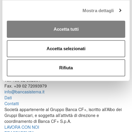
85,67%
85,67%
Mostra dettagli
MERCATO
14,33%
14,33%
TOTALE AZIONI
80.421.052
100%
100%
Accetta tutti
Fonti:
Consob / Comunicato del 15 Giugno 2026 di Banca CF+ S.p.A
riguardante i risultati definitivi dell'OPA Obbligatoria su Banca
Accetta selezionati
Sistema
Ultimo aggiornamento:
10/07/2026
Rifiuta
Largo Augusto 1/A, ang. via Verziere 13 - 20122 Milano
Tel. +39 02 802801
Fax. +39 02 72093979
info@bancasistema.it
Dati
Contatti
Società appartenente al Gruppo Banca CF+, iscritto all’Albo dei
Gruppi Bancari, e soggetta all’attività di direzione e
coordinamento di Banca CF+ S.p.A.
LAVORA CON NOI