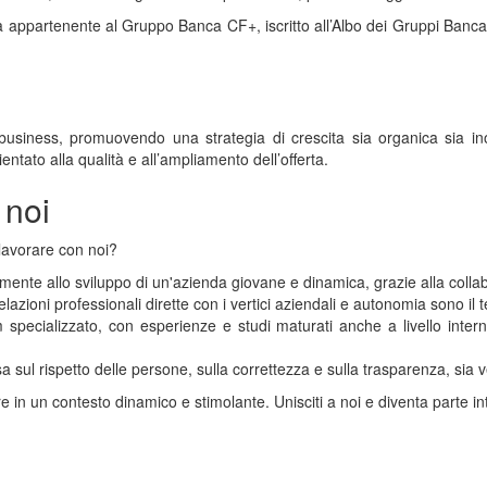
ppartenente al Gruppo Banca CF+, iscritto all’Albo dei Gruppi Bancari 
 business, promuovendo una strategia di crescita sia organica sia in
entato alla qualità e all’ampliamento dell’offerta.
 noi
lavorare con noi?
mente allo sviluppo di un'azienda giovane e dinamica, grazie alla colla
elazioni professionali dirette con i vertici aziendali e autonomia sono il t
specializzato, con esperienze e studi maturati anche a livello intern
 sul rispetto delle persone, sulla correttezza e sulla trasparenza, sia ver
in un contesto dinamico e stimolante. Unisciti a noi e diventa parte in