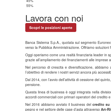
45
%
55
%
Lavora con noi
Scopri le posizioni aperte
Banca Sistema S.p.A., quotata sul segmento Euronext St
verso la Pubblica Amministrazione. Offriamo soluzioni f
Oggi operiamo come una realtà finanziaria leader in spec
grazie all’ampliamento dei finanziamenti alle imprese att
Nel percorso di crescita e diversificazione, abbiamo amp
l’obiettivo di rendere i nostri servizi ancora più accessibi
Dal 2014, con l’avvio dell’attività di cessione del quin
pensione.
Questa linea di business è oggi integrata nella divisio
accordi commerciali con primari operatori del credito e 
Nel 2016 abbiamo avviato il business del
credito su
pegno e nel settore delle case d’asta attraverso
Art‑Rit