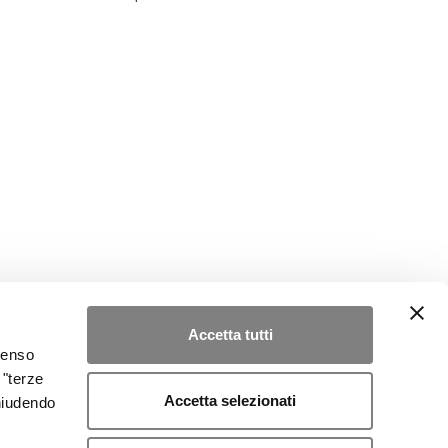
Accetta tutti
nsenso
 "terze
Accetta selezionati
chiudendo