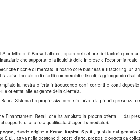
ar Milano di Borsa Italiana , opera nel settore del factoring con un f
inanziarie che supportano la liquidità delle imprese e l’economia reale.
ifiche nicchie di mercato. Il nostro core business è il factoring, un am
raverso l’acquisto di crediti commerciali e fiscali, raggiungendo risultati
liato la nostra offerta introducendo conti correnti e conti deposito ret
li e orientati alle esigenze della clientela.
to, Banca Sistema ha progressivamente rafforzato la propria presenza nel
ne Finanziamenti Retail, che ha ampliato la propria offerta — dai prest
al supporto di una rete qualificata di agenti e mediatori.
 pegno
, dando origine a
Kruso Kapital S.p.A.
, quotata dal gennaio 
e S.r.l.
, attiva nella gestione di opere d’arte, preziosi e oggetti da colle