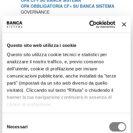
OPA CF+ SU BANCA SISTEMA
OPA OBBLIGATORIA CF+ SU BANCA SISTEMA
GOVERNANCE
CORPORATE GOVERNANCE
DOCUMENTI SOCIETARI
REMUNERAZIONE
RELAZIONI SUL GOVERNO SOCIETARIO
ASSEMBLEA DEGLI AZIONISTI
Questo sito web utilizza i cookie
OPERAZIONI SOCIETARIE
PARTI CORRELATE E SOGGETTI COLLEGATI
Questo sito utilizza cookie tecnici e statistici per
PROCEDURA IN MATERIA DI MARKET ABUSE
analizzare il nostro traffico, e, previo consenso
VOTO MAGGIORATO
dell’utente, cookie di profilazione per inviare
MEDIA
comunicazioni pubblicitarie, anche installati da "terze
COMUNICATI STAMPA
CONTATTI
parti" (impostati da un sito web diverso da quello
CONTATTI
visitato). Cliccando sul tasto “Rifiuta” o chiudendo il
banner la tua navigazione continuerà in assenza di
Internal Dealing
cookie di profilazione.
In questa sezione è possibile trovare tutte le comunicazioni
Selezione
relative agli obblighi informativi previsti a carico dei soggetti
Necessari
del
rilevanti, e delle persone strettamente legate ai soggetti rilevanti