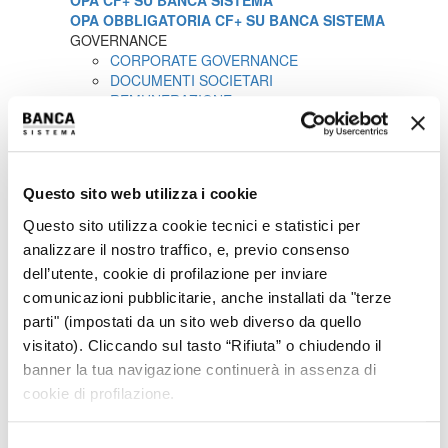
OPA CF+ SU BANCA SISTEMA
OPA OBBLIGATORIA CF+ SU BANCA SISTEMA
GOVERNANCE
CORPORATE GOVERNANCE
DOCUMENTI SOCIETARI
REMUNERAZIONE
RELAZIONI SUL GOVERNO SOCIETARIO
ASSEMBLEA DEGLI AZIONISTI
OPERAZIONI SOCIETARIE
PARTI CORRELATE E SOGGETTI COLLEGATI
Questo sito web utilizza i cookie
PROCEDURA IN MATERIA DI MARKET ABUSE
VOTO MAGGIORATO
Questo sito utilizza cookie tecnici e statistici per
MEDIA
analizzare il nostro traffico, e, previo consenso
COMUNICATI STAMPA
dell’utente, cookie di profilazione per inviare
CONTATTI
comunicazioni pubblicitarie, anche installati da "terze
CONTATTI
parti" (impostati da un sito web diverso da quello
Key Financials
visitato). Cliccando sul tasto “Rifiuta” o chiudendo il
banner la tua navigazione continuerà in assenza di
cookie di profilazione.
*
Crediti alla Clientela
€2.432 MLN
Selezione