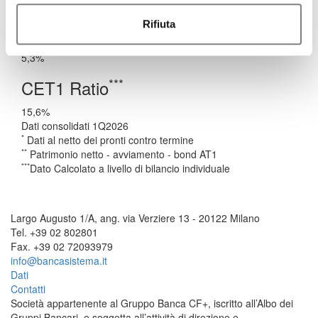
€290 MLN
Rifiuta
RoTE
5,3%
***
CET1 Ratio
15,6%
Dati consolidati 1Q2026
*
Dati al netto dei pronti contro termine
**
Patrimonio netto - avviamento - bond AT1
***
Dato Calcolato a livello di bilancio individuale
Largo Augusto 1/A, ang. via Verziere 13 - 20122 Milano
Tel. +39 02 802801
Fax. +39 02 72093979
info@bancasistema.it
Dati
Contatti
Società appartenente al Gruppo Banca CF+, iscritto all’Albo dei
Gruppi Bancari, e soggetta all’attività di direzione e