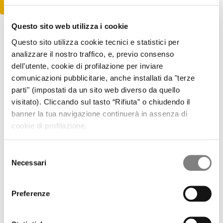
Clicca qui per scoprire di più
Questo sito web utilizza i cookie
Cessione del Quinto
Questo sito utilizza cookie tecnici e statistici per
analizzare il nostro traffico, e, previo consenso
La
cessione del quinto
è una soluzione di finanziamento
dell’utente, cookie di profilazione per inviare
ideale per dipendenti assunti a tempo indeterminato e
comunicazioni pubblicitarie, anche installati da "terze
pensionati. Questo prestito personale si distingue per la sua
comodità: le rate vengono infatti trattenute direttamente dalla
parti" (impostati da un sito web diverso da quello
busta paga o dal cedolino della pensione, garantendo così
visitato). Cliccando sul tasto “Rifiuta” o chiudendo il
una gestione semplice e sicura. Inoltre, questo tipo di
banner la tua navigazione continuerà in assenza di
finanziamento offre tassi di interesse sostenibili e la possibilità
cookie di profilazione.
di ottenere importi significativi con piani di rimborso fino a 10
anni. Perfetto per chi cerca stabilità e trasparenza finanziaria.
Selezione
Necessari
del
Delega di Pagamento
consenso
La
delega di pagamento
è un’opzione di finanziamento
Preferenze
aggiuntiva per dipendenti pubblici e privati. Questo prestito
personale consente di ottenere liquidità extra oltre alla