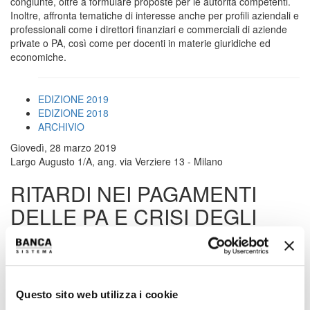
congiunte, oltre a formulare proposte per le autorità competenti.
Inoltre, affronta tematiche di interesse anche per profili aziendali e
professionali come i direttori finanziari e commerciali di aziende
private o PA, così come per docenti in materie giuridiche ed
economiche.
EDIZIONE 2019
EDIZIONE 2018
ARCHIVIO
Giovedì, 28 marzo 2019
Largo Augusto 1/A, ang. via Verziere 13 - Milano
RITARDI NEI PAGAMENTI
DELLE PA E CRISI DEGLI
ENTI LOCALI:
COSA È STATO FATTO E
COSA SI PUÒ ANCORA FARE
Questo sito web utilizza i cookie