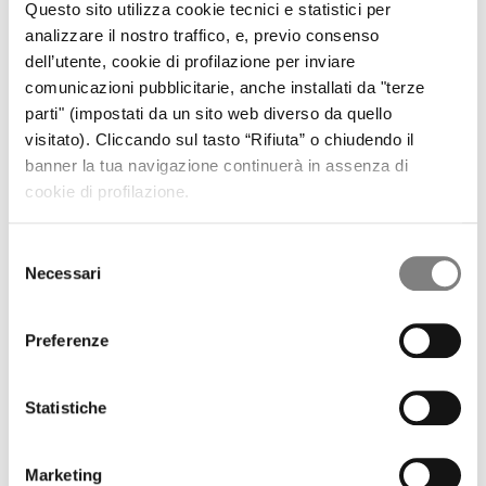
EVENTO CHIUSO O DISPONIBILITÀ ESAURITA
Questo sito utilizza cookie tecnici e statistici per
NON È PIÙ POSSIBILE EFFETTUARE L'ISCRIZIONE
analizzare il nostro traffico, e, previo consenso
PROGRAMMA
dell’utente, cookie di profilazione per inviare
comunicazioni pubblicitarie, anche installati da "terze
9.30
parti" (impostati da un sito web diverso da quello
-
Registrazione e Welcome Coffee
visitato). Cliccando sul tasto “Rifiuta” o chiudendo il
10.00
banner la tua navigazione continuerà in assenza di
10.00
Saluto di benvenuto
-
cookie di profilazione.
Avv.Luitgard Spögler
, Presidente Banca Sistema
10.15
GESTIONE E CONSEGUENZE DELLA CRISI E DEL
Selezione
DISSESTO DEGLI ENTI LOCALI
Necessari
Introduzione ai lavori
del
Avv. Ugo De Vivo
, Direttore Affari Legali Banca Sistema
consenso
Procedura di dissesto e conseguenze per i creditori, il punto
Preferenze
di vista normativo
Avv. Vincenzo La Malfa
, Partner DLA Piper
Piano di riequilibrio finanziario pluriennale, dissesto
Statistiche
10.15
finanziario, procedura di risanamento
-
D.ssa Clara Leonardi
, Ragioniere Capo Comune di Catania
11.15
Dott. Angelo Scandura
, Dottore Commercialista e
Marketing