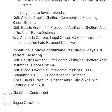
Cosa sta facendo la dirigenza PA e cosa altro si può
fare?
Intervengono alla tavola rotonda:
Dott. Andrea Trupia
, Direttore Commerciale Factoring
Banca Sistema
Dott. Fausto Galmarini
, Presidente Assifact e Direttore Affari
Istituzionali Banca Sistema
Avv. Antonella Correra
, Legal Officer EU Commission on
Implementation Late Payment Directive
Impatti della nuova definizione Past due 90 days sul
settore Factoring
Dott. Fausto Galmarini
, Presidente Assifact e Direttore Affari
Istituzionali Banca Sistema
Dott. Diego Tavecchia
, Presidente Prudential Risk
Committee E.U.F. EU Federation for Factoring
D.ssa Claudia Pasquini
, Responsabile Ufficio Analisi e
Gestione Rischi ABI
Dibattito e Conclusioni
13.15
-
Segue Colazione
13.30